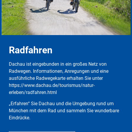
Radfahren
Dachau ist eingebunden in ein großes Netz von
Radwegen. Informationen, Anregungen und eine
ausführliche Radwegekarte erhalten Sie unter
https://www.dachau.de/tourismus/natur-
erleben/radfahren.html
„Erfahren“ Sie Dachau und die Umgebung rund um
München mit dem Rad und sammeln Sie wunderbare
Eindrücke.